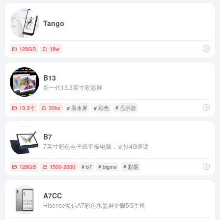
Tango
128GB
18w
B13
新一代13.3英寸彩墨屏
13.3寸
30hz
# 墨水屏
# 彩色
# 显示器
B7
7英寸彩色电子纸平板电脑，支持4G通话
128GB
1500-2000
# b7
# bigme
# 彩墨
A7CC
Hisense海信A7彩色水墨屏护眼5G手机