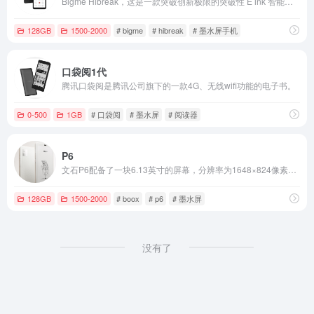
Bigme Hibreak，这是一款突破创新极限的突破性 E ink 智能手机。
128GB
1500-2000
# bigme
# hibreak
# 墨水屏手机
口袋阅1代
腾讯口袋阅是腾讯公司旗下的一款4G、无线wifi功能的电子书。
0-500
1GB
# 口袋阅
# 墨水屏
# 阅读器
P6
文石P6配备了一块6.13英寸的屏幕，分辨率为1648×824像素，PPI达到300，支持多级双色温前光调节。
128GB
1500-2000
# boox
# p6
# 墨水屏
没有了