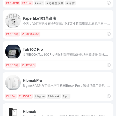
128GB
18w
# a7cc
# 彩色墨水屏
# 海信
Paperlike103革命者
今天，我们重磅发布全球首款10.3英寸超高刷墨水屏显示器——Paperlike 103（革命者）。
10.3寸
2000-2500
Tab10C Pro
文石BOOX Tab10CPro护眼彩墨平板快刷电纸书阅读器 墨水屏阅览器电子书笔记本办公本
10.3寸
128GB
HibreakPro
Bigme大我发布了墨水屏手机HiBreak Pro，该机搭载了天玑1080处理器和6.13英寸面板。
18w
256GB
# bigme
# hibreak
# pro
Hibreak