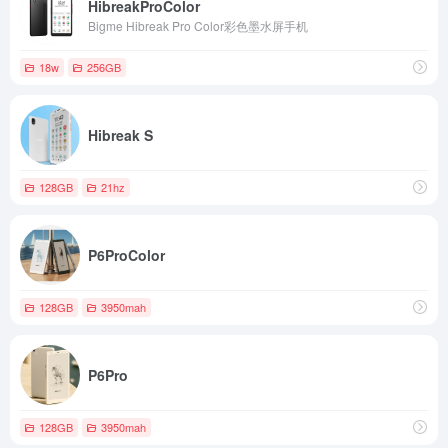
HibreakProColor
Bigme Hibreak Pro Color彩色墨水屏手机
18w
256GB
Hibreak S
128GB
21hz
P6ProColor
128GB
3950mah
P6Pro
128GB
3950mah