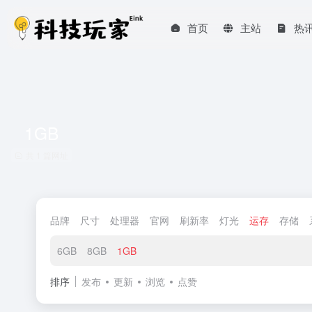
首页
主站
热
1GB
共 1 篇网址
品牌
尺寸
处理器
官网
刷新率
灯光
运存
存储
6GB
8GB
1GB
排序
发布
更新
浏览
点赞