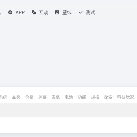
讯
APP
互动
壁纸
测试
系统
品类
价格
屏幕
盖板
电池
功能
规格
探索
科技玩家