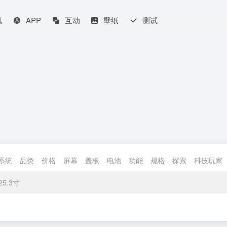
讯
APP
互动
壁纸
测试
系统
品类
价格
屏幕
盖板
电池
功能
规格
探索
科技玩家
25.3寸