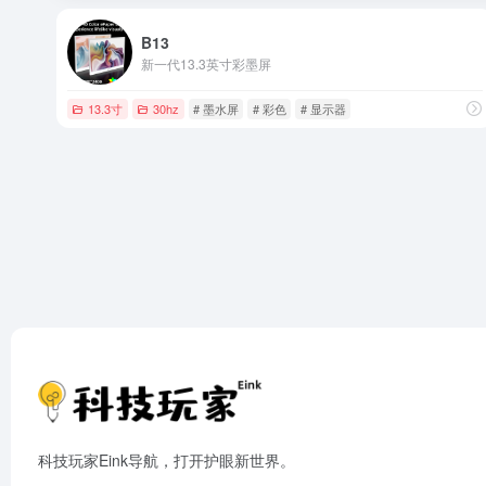
B13
新一代13.3英寸彩墨屏
13.3寸
30hz
# 墨水屏
# 彩色
# 显示器
科技玩家Eink导航，打开护眼新世界。