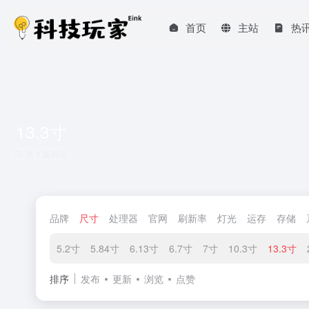
首页
主站
热
13.3寸
共 1 篇网址
品牌
尺寸
处理器
官网
刷新率
灯光
运存
存储
5.2寸
5.84寸
6.13寸
6.7寸
7寸
10.3寸
13.3寸
排序
发布
更新
浏览
点赞