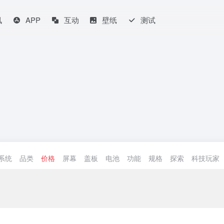
讯
APP
互动
壁纸
测试
系统
品类
价格
屏幕
盖板
电池
功能
规格
探索
科技玩家