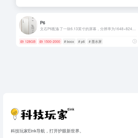
P6
文石P6配备了一块6.13英寸的屏幕，分辨率为1648×824像素，PPI达到300，支持多级双色温前光调节。
128GB
1500-2000
# boox
# p6
# 墨水屏
科技玩家Eink导航，打开护眼新世界。