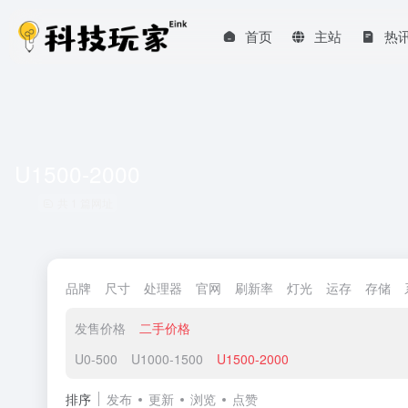
首页
主站
热
U1500-2000
共 1 篇网址
品牌
尺寸
处理器
官网
刷新率
灯光
运存
存储
发售价格
二手价格
U0-500
U1000-1500
U1500-2000
排序
发布
更新
浏览
点赞