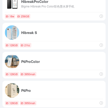
HibreakProColor
Bigme Hibreak Pro Color彩色墨水屏手机
18w
256GB
Hibreak S
128GB
21hz
P6ProColor
128GB
3950mah
P6Pro
128GB
3950mah