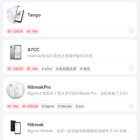
Tango
128GB
18w
A7CC
Hisense海信A7彩色水墨屏护眼5G手机
128GB
18w
# a7cc
# 彩色墨水屏
# 海信
HibreakPro
Bigme大我发布了墨水屏手机HiBreak Pro，该机搭载了天玑1080处理器和6.13英寸面板。
18w
256GB
# bigme
# hibreak
# pro
Hibreak
Bigme Hibreak，这是一款突破创新极限的突破性 E ink 智能手机。