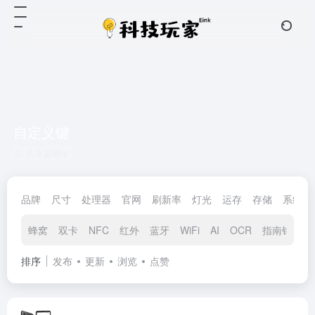
自定义键
共 9 篇网址
品牌
尺寸
处理器
官网
刷新率
灯光
运存
存储
系统
蜂窝
双卡
NFC
红外
蓝牙
WiFi
AI
OCR
指南针
重
排序
发布
更新
浏览
点赞