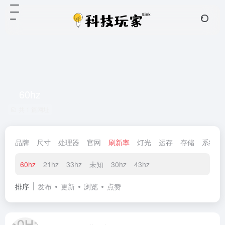
60hz
共 1 篇网址
品牌
尺寸
处理器
官网
刷新率
灯光
运存
存储
系统
60hz
21hz
33hz
未知
30hz
43hz
排序
发布
更新
浏览
点赞