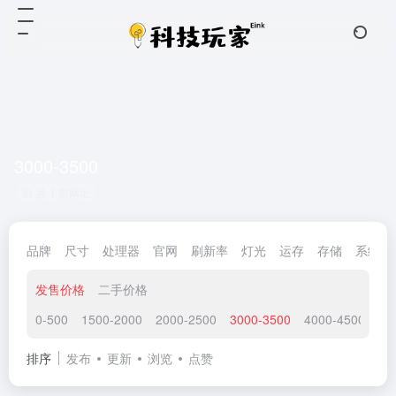
3000-3500
共 1 篇网址
品牌
尺寸
处理器
官网
刷新率
灯光
运存
存储
系统
发售价格
二手价格
0-500
1500-2000
2000-2500
3000-3500
4000-4500
45
排序
发布
更新
浏览
点赞