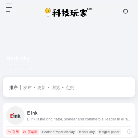
dark sky
共 1 篇网址
排序
发布
更新
浏览
点赞
E Ink
E Ink is the originator, pioneer and commercial leader in ePaper technology.
官网
屏幕商
# color ePaper display
# dark sky
# digital paper