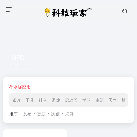
NFC
共 1 篇软件
墨水屏应用
阅读
工具
社交
游戏
启动器
学习
串流
天气
地图
排序
发布
更新
浏览
点赞