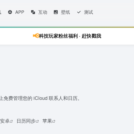
讯
APP
互动
壁纸
测试
📢
科技玩家粉丝福利 · 赶快戳我
备上免费管理您的 iCloud 联系人和日历。
安卓
日历同步
苹果