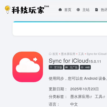
首页
主站
热
首页
•
墨水屏应用
•
工具
•
Sync for iCloud
Sync for iCloud
15.0.11
官方版
无广告
448
使用同步，您可以在 Android 设
更新日期：
2025年10月23日
分类标签：
墨水屏应用
工具
语言：
中文