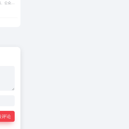
微信读书提供海量正版书籍、小说、漫画、公众号、听书，多设备同步实现跨屏阅读。
表评论