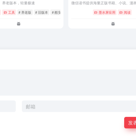
养老版本，轻量极速
工具
# 养老版
# 旧版本
# 酷安
墨水屏应用
阅读
发