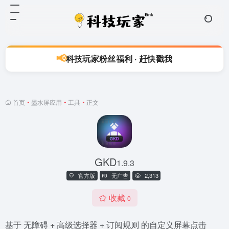
📢
科技玩家粉丝福利 · 赶快戳我
首页
•
墨水屏应用
•
工具
•
正文
GKD
1.9.3
官方版
无广告
2,313
收藏
0
基于 无障碍 + 高级选择器 + 订阅规则 的自定义屏幕点击