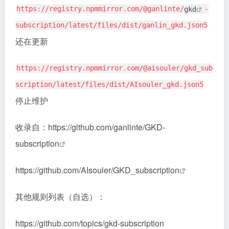
https://registry.npmmirror.com/@ganlinte/
gkd
-
subscription/latest/files/dist/ganlin_gkd.json5
还在更新
https://registry.npmmirror.com/@aisouler/gkd_sub
scription/latest/files/dist/AIsouler_gkd.json5
停止维护
收录自：
https://github.com/ganlinte/GKD-
subscription
https://github.com/AIsouler/GKD_subscription
其他规则列表（自选）：
https://github.com/topics/gkd-subscription