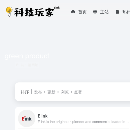
首页
主站
热
green product
共 1 篇网址
排序
发布
更新
浏览
点赞
E Ink
E Ink is the originator, pioneer and commercial leader in ePaper technology.