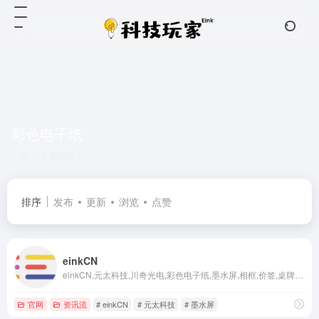
彩色电子纸
共 1 篇网址
排序
发布
更新
浏览
点赞
einkCN
einkCN,元太科技,川奇光电,彩色电子纸,墨水屏,相框,价签,桌牌门牌,手机壳,阅读器办公本手写本,方案商
官网
资讯流
# einkCN
# 元太科技
# 墨水屏