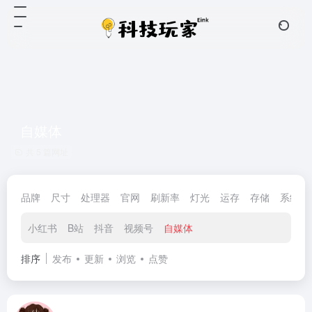
自媒体
共 5 篇网址
品牌
尺寸
处理器
官网
刷新率
灯光
运存
存储
系统
小红书
B站
抖音
视频号
自媒体
排序
发布
更新
浏览
点赞