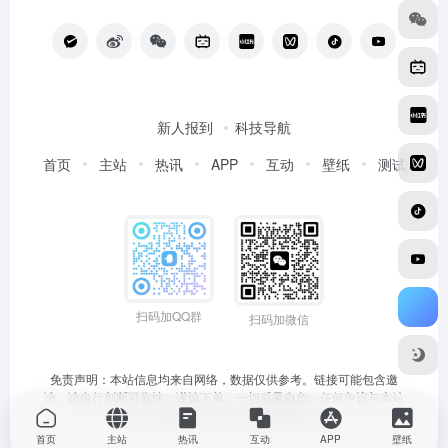
新人报到
科技导航
首页
主站
热讯
APP
互动
壁纸
测试
扫码加QQ群
扫码加微信
免责声明：本站信息均来自网络，数据仅供参考。链接可能包含邀
请，请自行判断可靠性，谨慎下单，一切后果自负。任何争议与本站
无关 Copyright © 2025
科技玩家NET
首页
主站
热讯
互动
APP
壁纸