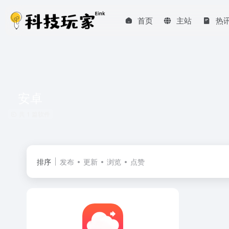
首页
主站
热
安卓
共 1 篇软件
排序
发布
更新
浏览
点赞